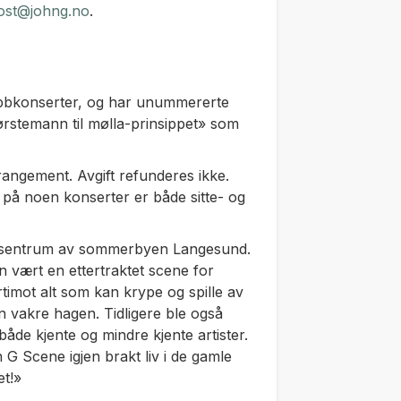
ost@johng.no
.
lubbkonserter, og har unummererte
førstemann til mølla-prinsippet» som
rangement. Avgift refunderes ikke.
et på noen konserter er både sitte- og
t i sentrum av sommerbyen Langesund.
n vært en ettertraktet scene for
imot alt som kan krype og spille av
en vakre hagen. Tidligere ble også
både kjente og mindre kjente artister.
 G Scene igjen brakt liv i de gamle
et!»