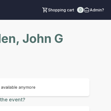
Shopping cart
0
Admin?
en, John G
t available anymore
the event?