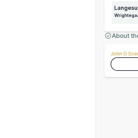
Langesu
Wrightega
About th
John G Sce