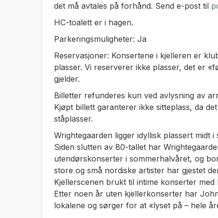
det må avtales på forhånd. Send e-post til
p
HC-toalett er i hagen.
Parkeringsmuligheter: Ja
Reservasjoner: Konsertene i kjelleren er k
plasser. Vi reserverer ikke plasser, det er «
gjelder.
Billetter refunderes kun ved avlysning av ar
Kjøpt billett garanterer ikke sitteplass, da d
ståplasser.
Wrightegaarden ligger idyllisk plassert mid
Siden slutten av 80-tallet har Wrightegaarde
utendørskonserter i sommerhalvåret, og bort
store og små nordiske artister har gjestet d
Kjellerscenen brukt til intime konserter med 
Etter noen år uten kjellerkonserter har John
lokalene og sørger for at «lyset på – hele år