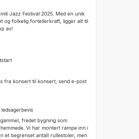
ili Jazz Festival 2025. Med en unik
g folkelig fortellerkraft, ligger alt til
pp av!
start
 fra konsert til konsert, send e-post
g ledsagerbevis
gammel, fredet bygning som
seshemmede. Vi har montert rampe inn i
inn et begrenset antall rullestoler, men