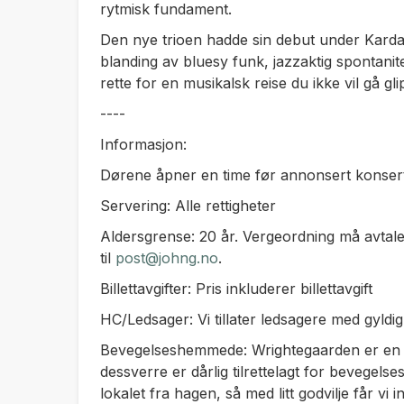
rytmisk fundament.
Den nye trioen hadde sin debut under Kardam
blanding av bluesy funk, jazzaktig spontanitet o
rette for en musikalsk reise du ikke vil gå gli
----
Informasjon:
Dørene åpner en time før annonsert konsert
Servering: Alle rettigheter
Aldersgrense: 20 år. Vergeordning må avtales
til
post@johng.no
.
Billettavgifter: Pris inkluderer billettavgift
HC/Ledsager: Vi tillater ledsagere med gyldi
Bevegelseshemmede: Wrightegaarden er en 
dessverre er dårlig tilrettelagt for bevegel
lokalet fra hagen, så med litt godvilje får vi 