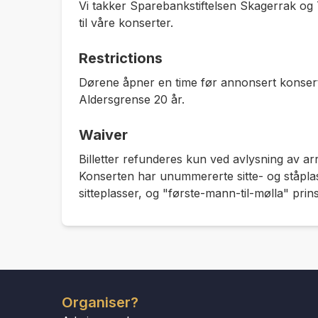
Vi takker Sparebankstiftelsen Skagerrak o
til våre konserter.
Restrictions
Dørene åpner en time før annonsert konsert
Aldersgrense 20 år.
Waiver
Billetter refunderes kun ved avlysning av ar
Konserten har unummererte sitte- og ståplas
sitteplasser, og "første-mann-til-mølla" prin
Organiser?