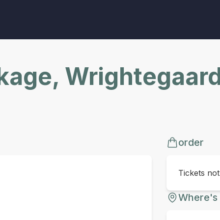
age, Wrightegaard
order
Tickets no
Where's 