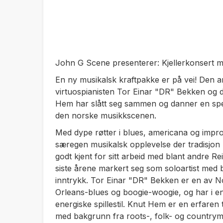
John G Scene presenterer: Kjellerkonsert
En ny musikalsk kraftpakke er på vei! Den a
virtuospianisten Tor Einar "DR" Bekken og 
Hem har slått seg sammen og danner en spen
den norske musikkscenen.
Med dype røtter i blues, americana og impro
særegen musikalsk opplevelse der tradisjon
godt kjent for sitt arbeid med blant andre R
siste årene markert seg som soloartist med 
inntrykk. Tor Einar "DR" Bekken er en av N
Orleans-blues og boogie-woogie, og har i e
energiske spillestil. Knut Hem er en erfaren
med bakgrunn fra roots-, folk- og countrymusi