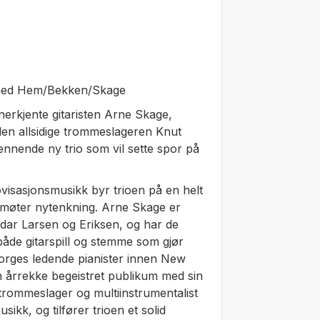
 med Hem/Bekken/Skage
nerkjente gitaristen Arne Skage,
den allsidige trommeslageren Knut
nende ny trio som vil sette spor på
visasjonsmusikk byr trioen på en helt
 møter nytenkning. Arne Skage er
eidar Larsen og Eriksen, og har de
både gitarspill og stemme som gjør
orges ledende pianister innen New
n årrekke begeistret publikum med sin
 trommeslager og multiinstrumentalist
kk, og tilfører trioen et solid