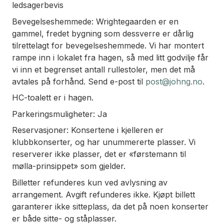
ledsagerbevis
Bevegelseshemmede: Wrightegaarden er en
gammel, fredet bygning som dessverre er dårlig
tilrettelagt for bevegelseshemmede. Vi har montert
rampe inn i lokalet fra hagen, så med litt godvilje får
vi inn et begrenset antall rullestoler, men det må
avtales på forhånd. Send e-post til
post@johng.no
.
HC-toalett er i hagen.
Parkeringsmuligheter: Ja
Reservasjoner: Konsertene i kjelleren er
klubbkonserter, og har unummererte plasser. Vi
reserverer ikke plasser, det er «førstemann til
mølla-prinsippet» som gjelder.
Billetter refunderes kun ved avlysning av
arrangement. Avgift refunderes ikke. Kjøpt billett
garanterer ikke sitteplass, da det på noen konserter
er både sitte- og ståplasser.