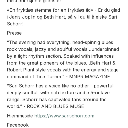
mest anerkjente gitarister.
«En fryktløs stemme for en fryktløs tid» - Er du glad
i Janis Joplin og Beth Hart, så vil du til å elske Sari
Schorr!
Presse
“The evening had everything, head-spinnig blues
rock vocals, jazzy and soulful vocals…underpinned
by a tight rhythm section. Soaked with influences
from the great pioneers of the blues…Beth Hart &
Robert Plant style vocals with the energy and stage
command of Tina Turner.”
- MNPR MAGAZINE
“Sari Schorr has a voice like no other—powerful,
deeply soulful, with rich texture and a 5-octave
range, Schorr has captivated fans around the
world.”
- ROCK AND BLUES MUSE
Hjemmeside
https://www.sarischorr.com
Facebook