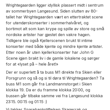
Wrightegaarden ligger idyllisk plassert midt i sentrum
av sommerbyen Langesund. Siden slutten av 80-
tallet har Wrightegaarden vært en ettertraktet scene
for utendørskonserter i sommerhalvåret, og
bortimot alt som kan krype og spille av store og små
nordiske artister har gjestet den vakre hagen.
Tidligere ble også Kjellerscenen brukt til intime
konserter med både kjente og mindre kjente artister.
Etter noen år uten kjellerkonserter har John G
Scene igjen brakt liv i de gamle lokalene og sørger
for at «lyset på – hele året!»
Der er superlett å ta buss M1 direkte fra Skien eller
Porsgrunn og så og si til døra til Wrightegaarden? Ta
buss M1 som går fra Landmannstorget i Skien
klokka 19. Da er du framme klokka 20:00, og
bussen går tilbake samme vei fra Langesund klokka
23:15. 00:15 og 01:15 :)
Vi takker Sparebankstiftelsen Skagerrak og