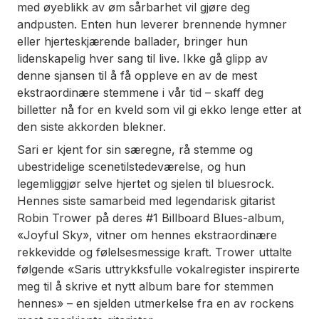
med øyeblikk av øm sårbarhet vil gjøre deg
andpusten. Enten hun leverer brennende hymner
eller hjerteskjærende ballader, bringer hun
lidenskapelig hver sang til live. Ikke gå glipp av
denne sjansen til å få oppleve en av de mest
ekstraordinære stemmene i vår tid – skaff deg
billetter nå for en kveld som vil gi ekko lenge etter at
den siste akkorden blekner.
Sari er kjent for sin særegne, rå stemme og
ubestridelige scenetilstedeværelse, og hun
legemliggjør selve hjertet og sjelen til bluesrock.
Hennes siste samarbeid med legendarisk gitarist
Robin Trower på deres #1 Billboard Blues-album,
«Joyful Sky», vitner om hennes ekstraordinære
rekkevidde og følelsesmessige kraft. Trower uttalte
følgende «
Saris uttrykksfulle vokalregister inspirerte
meg til å skrive et nytt album bare for stemmen
hennes
» – en sjelden utmerkelse fra en av rockens