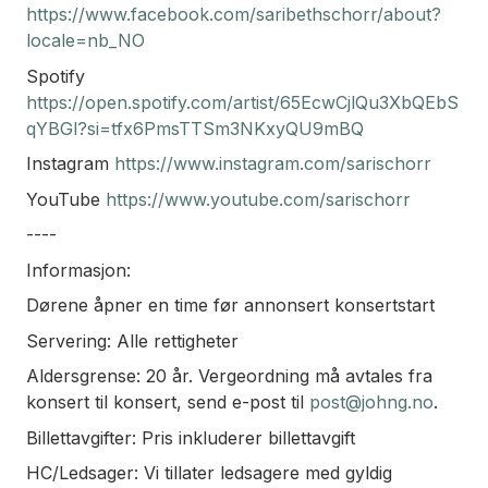
https://www.facebook.com/saribethschorr/about?
locale=nb_NO
Spotify
https://open.spotify.com/artist/65EcwCjlQu3XbQEbS
qYBGl?si=tfx6PmsTTSm3NKxyQU9mBQ
Instagram
https://www.instagram.com/sarischorr
YouTube
https://www.youtube.com/sarischorr
----
Informasjon:
Dørene åpner en time før annonsert konsertstart
Servering: Alle rettigheter
Aldersgrense: 20 år. Vergeordning må avtales fra
konsert til konsert, send e-post til
post@johng.no
.
Billettavgifter: Pris inkluderer billettavgift
HC/Ledsager: Vi tillater ledsagere med gyldig